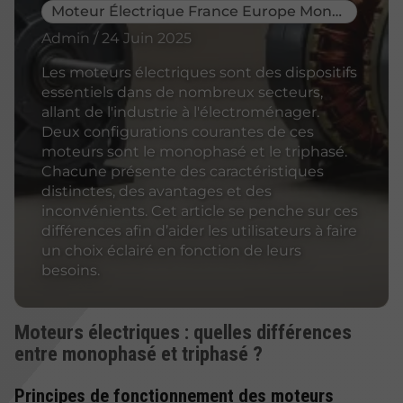
Moteur Électrique France Europe Monde
Admin / 24 Juin 2025
Les moteurs électriques sont des dispositifs
essentiels dans de nombreux secteurs,
allant de l'industrie à l'électroménager.
Deux configurations courantes de ces
moteurs sont le monophasé et le triphasé.
Chacune présente des caractéristiques
distinctes, des avantages et des
inconvénients. Cet article se penche sur ces
différences afin d’aider les utilisateurs à faire
un choix éclairé en fonction de leurs
besoins.
Moteurs électriques : quelles différences
entre monophasé et triphasé ?
Principes de fonctionnement des moteurs